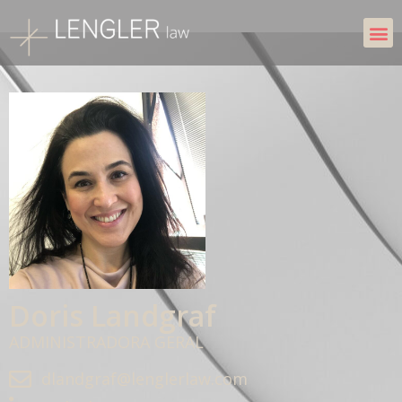
Doris Landgraf
ADMINISTRADORA GERAL
dlandgraf@lenglerlaw.com